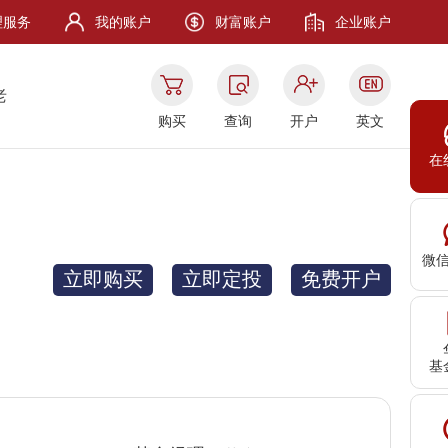
理服务
我的账户
财富账户
企业账户
老
购买
查询
开户
英文
在
微
立即购买
立即定投
免费开户
基