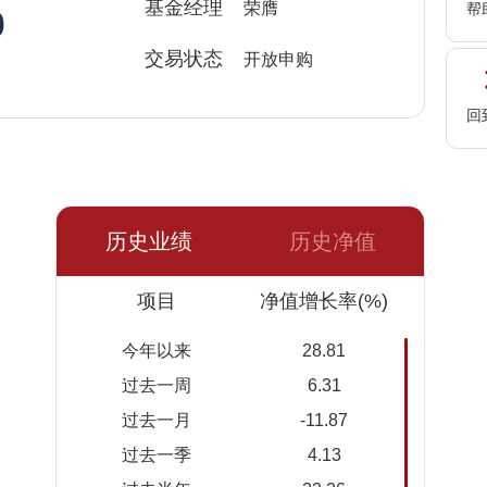
%
基金经理
荣膺
帮
交易状态
开放申购
回
历史业绩
历史净值
日期
项目
净值
累计净
净值增长率(%)
值
今年以来
28.81
2026-
1.3704
1.3704
过去一周
6.31
08-07
过去一月
-11.87
2026-
1.3382
1.3382
过去一季
4.13
08-06