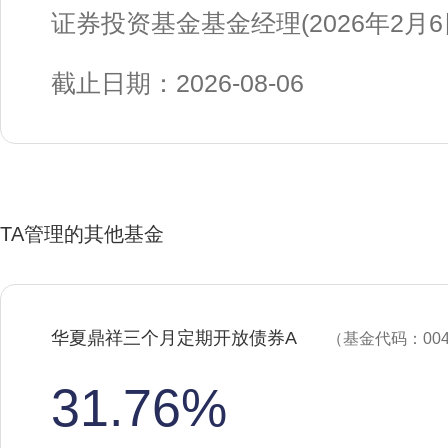
证券投资基金基金经理(2026年2月
截止日期：2026-08-06
TA管理的其他基金
华夏鼎祥三个月定期开放债券A
（基金代码：004
31.76%