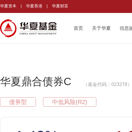
华夏资本
|
华夏香港
|
华夏财富
首页
关于华夏
信息
华夏鼎合债券C
（基金代码：023278）
债券型
中低风险(R2)