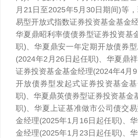
月21日至2025年5月30日期间
易型开放式指数证券投资基金基金经理(
华夏鼎昭利率债债券型证券投资基金基
职)、华夏鼎安一年定期开放债券
(2024年2月26日起任职)、华
证券投资基金基金经理(2024年4
开放债券型发起式证券投资基金基金经
职)、华夏鼎英债券型证券投资基金基金
职)、华夏上证基准做市公司债交
金经理(2025年1月16日起任职
金经理(2025年1月23日起任职