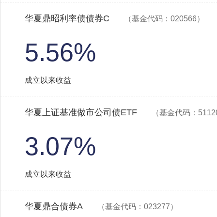
华夏鼎昭利率债债券C
（基金代码：020566）
5.56%
成立以来收益
华夏上证基准做市公司债ETF
（基金代码：5112
3.07%
成立以来收益
华夏鼎合债券A
（基金代码：023277）