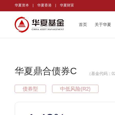
华夏资本
|
华夏香港
|
华夏财富
首页
关于华夏
华夏鼎合债券C
（基金代码：02
债券型
中低风险(R2)