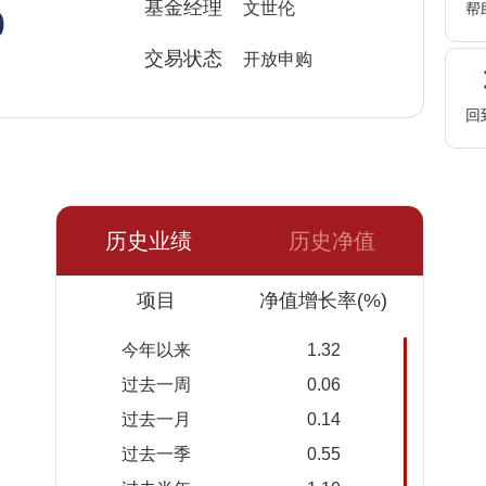
%
基金经理
文世伦
帮
交易状态
开放申购
回
历史业绩
历史净值
日期
项目
净值
累计净
净值增长率(%)
值
今年以来
1.32
2026-
1.0210
1.0210
过去一周
0.06
08-07
过去一月
0.14
2026-
1.0208
1.0208
过去一季
0.55
08-06