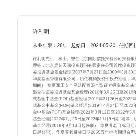
许利明
从业年限：28年
起始日：2024-05-20
任期回报 
许利明先生，硕士。曾任北京国际信托投资公司投资银
理等，北京鹿苑天闻投资顾问有限责任公司首席投资顾
券投资基金基金经理(2007年7月27日至2009年3月
华夏基金管理有限公司，历任机构投资部投资经理，华夏成长
期间)、华夏军工安全灵活配置混合型证券投资基金基金经理
混合型证券投资基金基金经理(2016年3月25日至201
式基金中基金(FOF)基金经理(2019年3月26日至20
式基金中基金(FOF)基金经理(2019年4月24日至2
金中基金(FOF)基金经理(2021年3月12日至2022
基金经理(2022年7月26日至2023年11月9日期间)
基金经理(2018年9月13日起任职)、华夏养老目标日期2
日起任职)、华夏养老目标日期2055五年持有期混合型发起