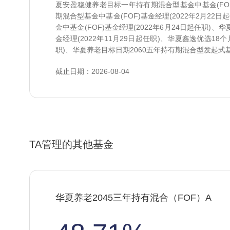
夏安盈稳健养老目标一年持有期混合型基金中基金(FOF)
期混合型基金中基金(FOF)基金经理(2022年2月22
金中基金(FOF)基金经理(2022年6月24日起任职)
金经理(2022年11月29日起任职)、华夏鑫逸优选18
职)、华夏养老目标日期2060五年持有期混合型发起式基金
截止日期：2026-08-04
TA管理的其他基金
华夏养老2045三年持有混合（FOF）A