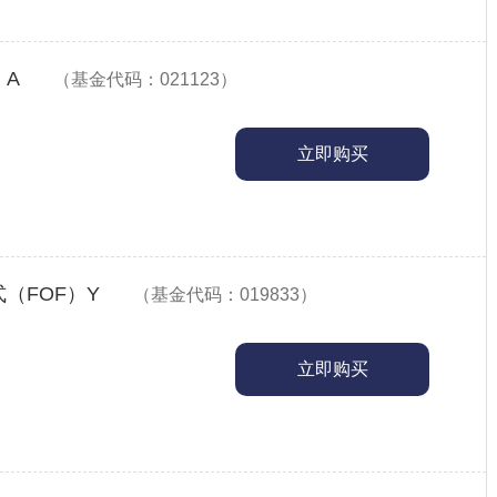
）A
（基金代码：021123）
立即购买
（FOF）Y
（基金代码：019833）
立即购买