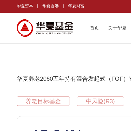
华夏资本
|
华夏香港
|
华夏财富
首页
关于华夏
华夏养老2060五年持有混合发起式（FOF）
养老目标基金
中风险(R3)