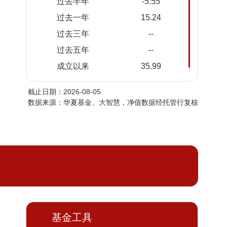
过去半年
-5.55
2026-
1.2761
1.2761
过去一年
15.24
08-03
过去三年
--
2026-
1.3006
1.3006
07-31
过去五年
--
2026-
1.2681
1.2681
成立以来
35.99
07-30
截止日期：2026-08-05
2026-
1.3192
1.3192
数据来源：华夏基金、大智慧，净值数据经托管行复核
07-29
2026-
1.3195
1.3195
07-28
2026-
1.3976
1.3976
07-27
2026-
1.3648
1.3648
07-24
2026-
1.3833
1.3833
基金工具
07-23