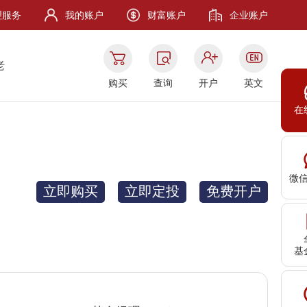
理服务
我的账户
财富账户
企业账户
老
购买
查询
开户
英文
在
微
立即购买
立即定投
免费开户
基