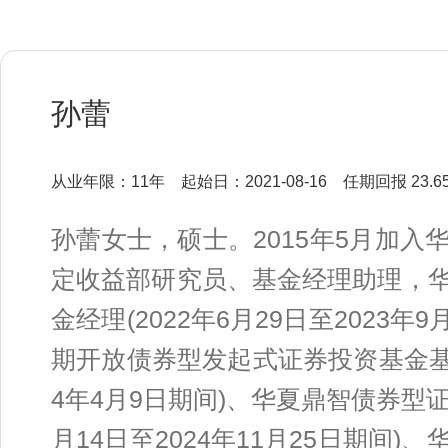
孙蕾
从业年限：11年
起始日：2021-08-16
任期回报 23.6
孙蕾女士，硕士。2015年5月加
定收益部研究员、基金经理助理，
金经理(2022年6月29日至2023
期开放债券型发起式证券投资基金基金经
4年4月9日期间)、华夏鼎智债券型证
月14日至2024年11月25日期间