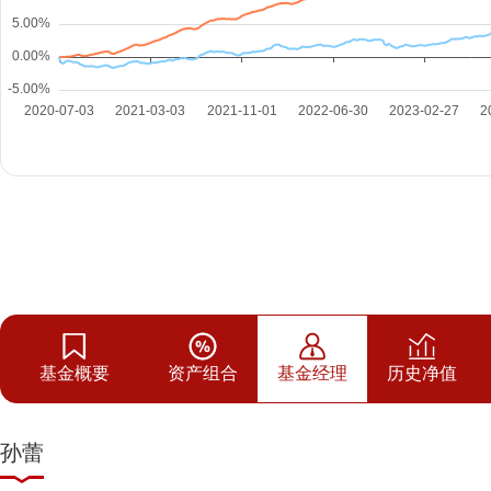
基金概要
资产组合
基金经理
历史净值
孙蕾