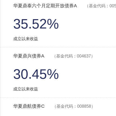
华夏鼎泰六个月定期开放债券A
（基金代码：005
35.52%
成立以来收益
华夏鼎兴债券A
（基金代码：004637）
30.45%
成立以来收益
华夏鼎航债券C
（基金代码：008858）