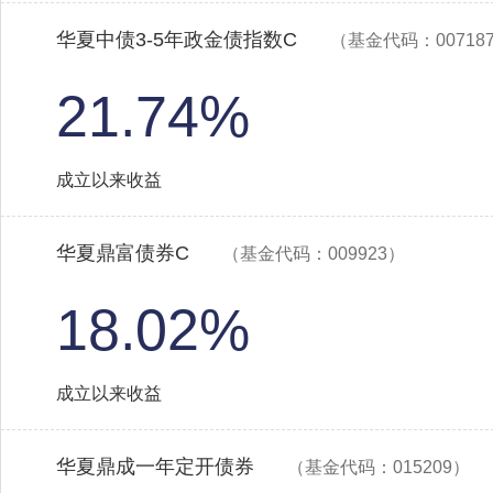
华夏中债3-5年政金债指数C
（基金代码：00718
21.74%
成立以来收益
华夏鼎富债券C
（基金代码：009923）
18.02%
成立以来收益
华夏鼎成一年定开债券
（基金代码：015209）