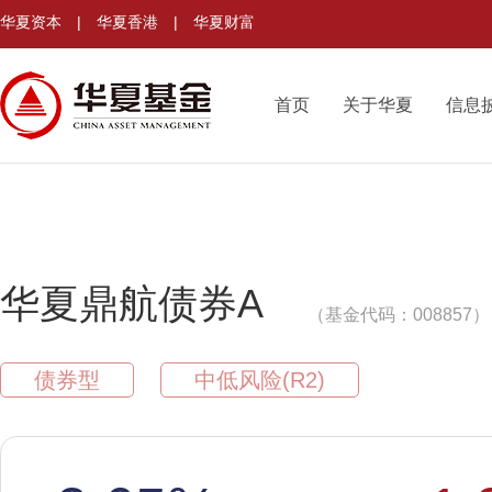
华夏资本
|
华夏香港
|
华夏财富
首页
关于华夏
信息
华夏鼎航债券A
（基金代码：008857）
债券型
中低风险(R2)