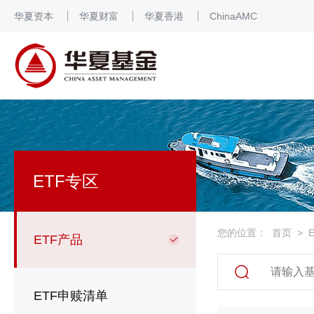
华夏资本
华夏财富
华夏香港
ChinaAMC
ETF专区
您的位置：
首页
>
ETF产品
ETF申赎清单