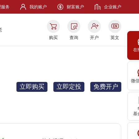
理服务
我的账户
财富账户
企业账户
老
购买
查询
开户
英文
在
微
立即购买
立即定投
免费开户
基