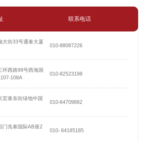
址
联系电话
融大街33号通泰大厦
010-88087226
三环西路99号西海国
010-82523198
7-108A
京宏泰东街绿地中国
010-64709882
门兆泰国际AB座2
010- 64185185