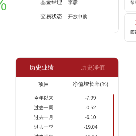
%
基金经理
李彦
帮
交易状态
开放申购
回
历史业绩
历史净值
日期
项目
净值
累计净
净值增长率(%)
值
今年以来
-7.99
2026-
1.1130
1.1130
过去一周
-0.52
08-06
过去一月
-6.10
2026-
1.1369
1.1369
过去一季
-19.04
08-05