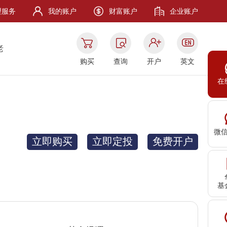
理服务
我的账户
财富账户
企业账户
老
购买
查询
开户
英文
在
微
立即购买
立即定投
免费开户
基