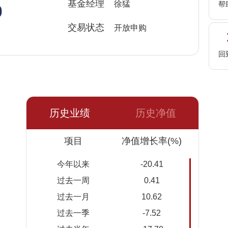
%
基金经理
徐猛
帮
交易状态
开放申购
回
历史业绩
历史净值
日期
项目
净值
累计净
净值增长率(%)
值
今年以来
-20.41
2026-
0.6362
0.6362
过去一周
0.41
08-07
过去一月
10.62
2026-
0.6358
0.6358
过去一季
-7.52
08-06