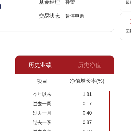
%
基金经理
孙蕾
帮
交易状态
暂停申购
回
历史业绩
历史净值
日期
项目
净值
累计净
净值增长率(%)
值
今年以来
1.81
2026-
1.0543
1.3228
过去一周
0.17
08-05
过去一月
0.40
2026-
1.0543
1.3228
过去一季
0.87
08-04