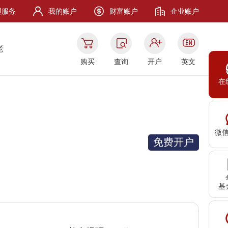
理服务
我的账户
财富账户
企业账户
老
购买
查询
开户
英文
在
微
免费开户
基