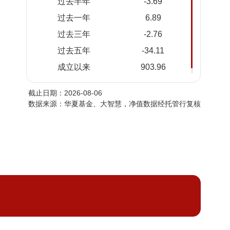
过去半年
-3.69
2026-
2.585
5.058
过去一年
6.89
08-04
过去三年
-2.76
2026-
2.603
5.076
08-03
过去五年
-34.11
2026-
2.628
5.101
成立以来
903.96
07-31
截止日期：2026-08-06
2026-
2.639
5.112
数据来源：华夏基金、大智慧，净值数据经托管行复核
07-30
2026-
2.609
5.082
07-29
2026-
2.577
5.050
07-28
2026-
2.583
5.056
07-27
2026-
2.565
5.038
07-24