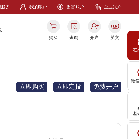
理服务
我的账户
财富账户
企业账户
老
购买
查询
开户
英文
在
微
立即购买
立即定投
免费开户
基