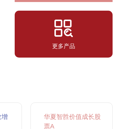
2026-
2.451
4.924
07-13
更多产品
数增
华夏智胜价值成长股
票A