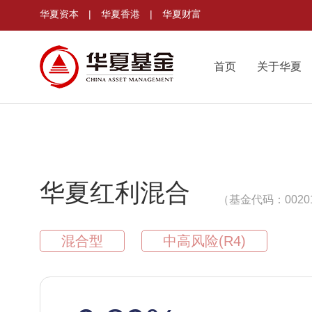
华夏资本
|
华夏香港
|
华夏财富
首页
关于华夏
华夏红利混合
（基金代码：0020
混合型
中高风险(R4)