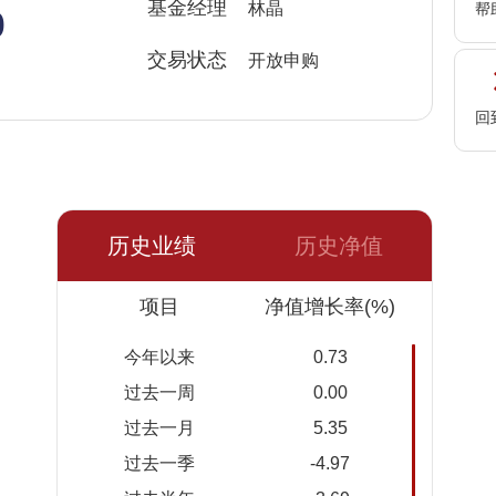
%
基金经理
林晶
帮
交易状态
开放申购
回
历史业绩
历史净值
日期
项目
净值
累计净
净值增长率(%)
值
今年以来
0.73
2026-
2.639
5.112
过去一周
0.00
08-06
过去一月
5.35
2026-
2.602
5.075
过去一季
-4.97
08-05