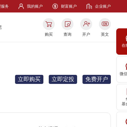
理服务
我的账户
财富账户
企业账户
老
购买
查询
开户
英文
在
微
立即购买
立即定投
免费开户
基