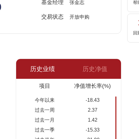
%
基金经理
张金志
帮
交易状态
开放申购
回
历史业绩
历史净值
日期
项目
净值
累计净
净值增长率(%)
值
今年以来
-18.43
2026-
0.5626
0.5626
过去一周
2.37
08-05
过去一月
1.42
2026-
0.5542
0.5542
过去一季
-15.33
08-04