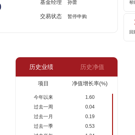
%
基金经理
孙蕾
帮
交易状态
暂停申购
回
历史业绩
历史净值
日期
项目
净值
累计净
净值增长率(%)
值
今年以来
1.60
2026-
1.1712
1.1712
过去一周
0.04
08-06
过去一月
0.19
2026-
1.1711
1.1711
过去一季
0.53
08-05