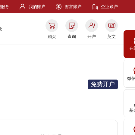
理服务
我的账户
财富账户
企业账户
老
购买
查询
开户
英文
在
微
免费开户
基