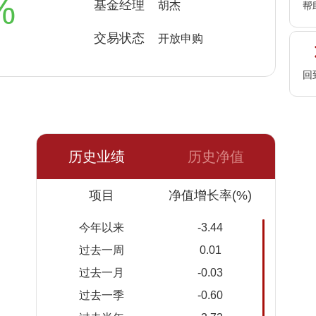
%
基金经理
胡杰
帮
交易状态
开放申购
回
历史业绩
历史净值
日期
项目
净值
累计净
净值增长率(%)
值
今年以来
-3.44
2026-
0.9132
0.9632
过去一周
0.01
08-05
过去一月
-0.03
2026-
0.9133
0.9633
过去一季
-0.60
08-04