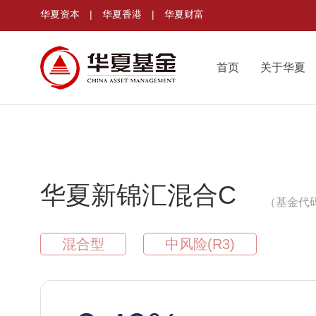
华夏资本
|
华夏香港
|
华夏财富
首页
关于华夏
华夏新锦汇混合C
（基金代码
混合型
中风险(R3)