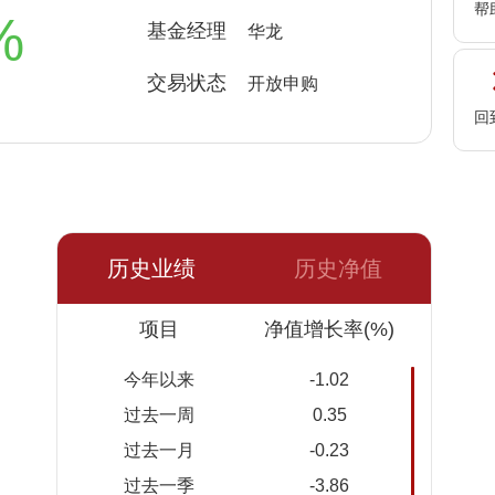
帮
%
基金经理
华龙
交易状态
开放申购
回
历史业绩
历史净值
日期
项目
净值
累计净
净值增长率(%)
值
今年以来
-1.02
2026-
1.742
1.742
过去一周
0.35
08-06
过去一月
-0.23
2026-
1.751
1.751
过去一季
-3.86