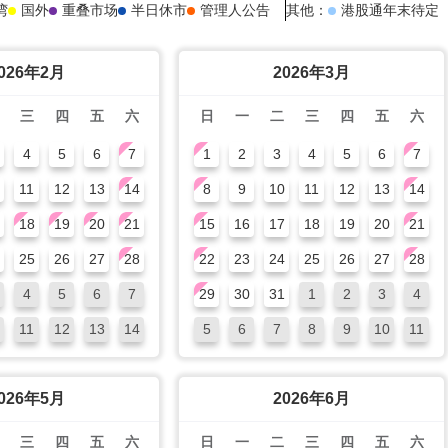
湾
国外
重叠市场
半日休市
管理人公告
其他：
港股通年末待定