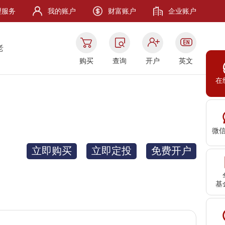
理服务
我的账户
财富账户
企业账户
老
购买
查询
开户
英文
在
微
立即购买
立即定投
免费开户
基