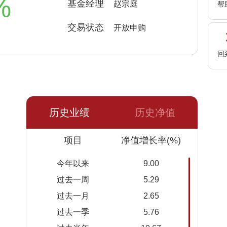
%
基金经理
赵宗庭
帮
交易状态
开放申购
回
历史业绩
历史净值
日期
项目
净值
累计净
净值增长率(%)
值
今年以来
9.00
2026-
1.8960
1.8960
过去一周
5.29
08-05
过去一月
2.65
2026-
1.9008
1.9008
过去一季
5.76
08-04