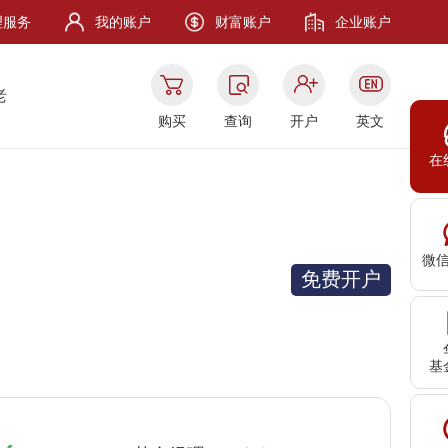
理服务
我的账户
财富账户
企业账户
老
购买
查询
开户
英文
在
微
免费开户
基