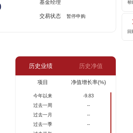
%
基金经理
帮
交易状态
暂停申购
回
历史业绩
历史净值
日期
项目
净值
累计净
净值增长率(%)
值
今年以来
-9.83
2026-
1.2686
1.2686
过去一周
--
07-06
过去一月
--
2026-
1.2533
1.2533
过去一季
--
07-03