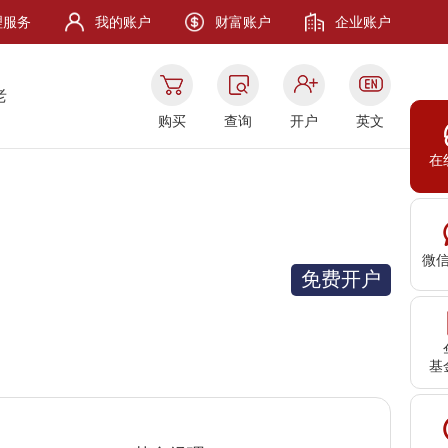
理服务
我的账户
财富账户
企业账户
老
购买
查询
开户
英文
在
微
免费开户
基