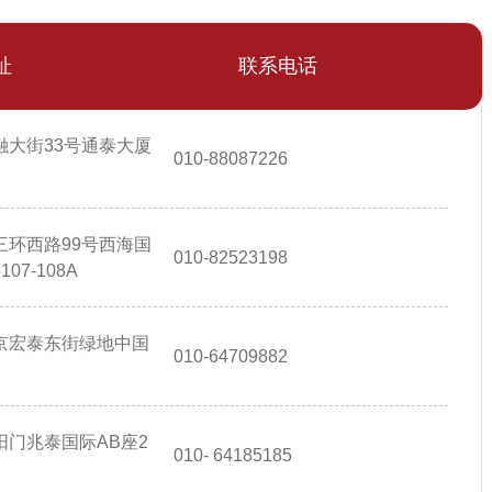
址
联系电话
融大街33号通泰大厦
010-88087226
三环西路99号西海国
010-82523198
7-108A
京宏泰东街绿地中国
010-64709882
门兆泰国际AB座2
010- 64185185