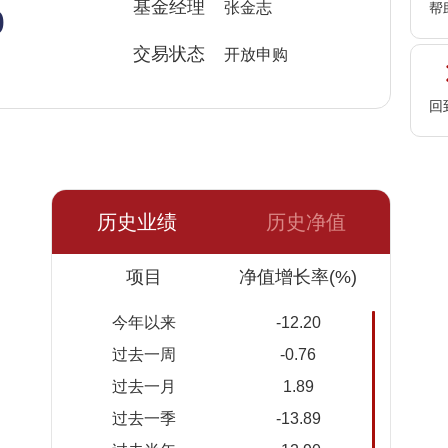
%
基金经理
张金志
帮
交易状态
开放申购
回
历史业绩
历史净值
日期
项目
净值
累计净
净值增长率(%)
值
今年以来
-12.20
2026-
0.7582
0.7582
过去一周
-0.76
08-06
过去一月
1.89
2026-
0.7580
0.7580
过去一季
-13.89
08-05