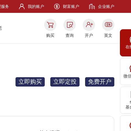
理服务
我的账户
财富账户
企业账户
老
购买
查询
开户
英文
在
微
立即购买
立即定投
免费开户
基