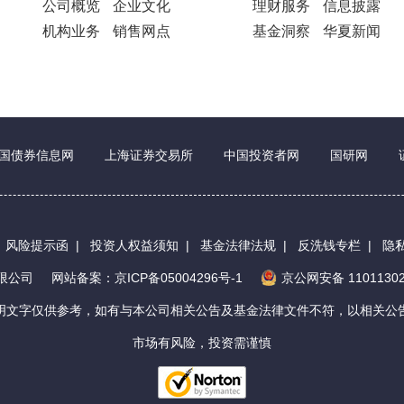
公司概览
企业文化
理财服务
信息披露
机构业务
销售网点
基金洞察
华夏新闻
国债券信息网
上海证券交易所
中国投资者网
国研网
|
风险提示函
|
投资人权益须知
|
基金法律法规
|
反洗钱专栏
|
隐
有限公司
网站备案：京ICP备05004296号-1
京公网安备 11011302
明文字仅供参考，如有与本公司相关公告及基金法律文件不符，以相关公
市场有风险，投资需谨慎