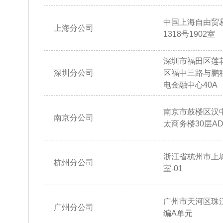
中国上海自由贸
上海分公司
1318号1902室
深圳市福田区莲
深圳分公司
区福中三路与鹏
电金融中心40A
南京市鼓楼区汉
南京分公司
太商务楼30层AD
浙江省杭州市上城
杭州分公司
室-01
广州市天河区珠江
广州分公司
编A单元