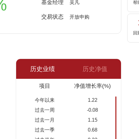
%
基金经理
吴凡
帮
交易状态
开放申购
回
历史业绩
历史净值
日期
项目
净值
累计净
净值增长率(%)
值
今年以来
1.22
2026-
1.1125
1.1125
过去一周
-0.08
08-06
过去一月
1.15
2026-
1.1133
1.1133
过去一季
0.68
08-05