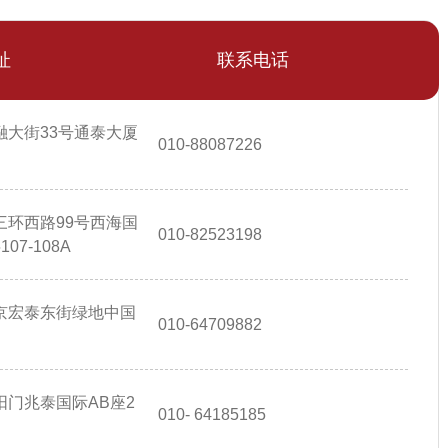
址
联系电话
融大街33号通泰大厦
010-88087226
三环西路99号西海国
010-82523198
7-108A
京宏泰东街绿地中国
010-64709882
门兆泰国际AB座2
010- 64185185