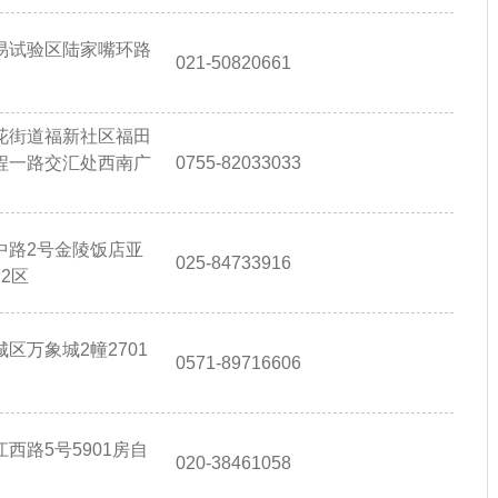
易试验区陆家嘴环路
021-50820661
花街道福新社区福田
程一路交汇处西南广
0755-82033033
中路2号金陵饭店亚
025-84733916
2区
区万象城2幢2701
0571-89716606
西路5号5901房自
020-38461058