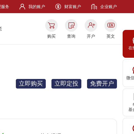
理服务
我的账户
财富账户
企业账户
老
购买
查询
开户
英文
在
微
立即购买
立即定投
免费开户
基