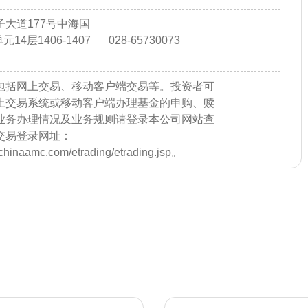
大道177号中海国
14层1406-1407
028-65730073
包括网上交易、移动客户端交易等。投资者可
上交易系统或移动客户端办理基金的申购、赎
业务办理情况及业务规则请登录本公司网站查
交易登录网址：
e.chinaamc.com/etrading/etrading.jsp。