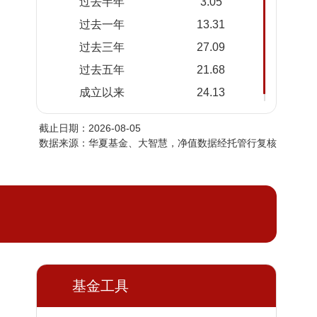
过去半年
3.05
2026-
1.2351
1.2351
过去一年
13.31
08-03
过去三年
27.09
2026-
1.2373
1.2373
07-31
过去五年
21.68
2026-
1.2345
1.2345
成立以来
24.13
07-30
截止日期：2026-08-05
2026-
1.2360
1.2360
数据来源：华夏基金、大智慧，净值数据经托管行复核
07-29
2026-
1.2367
1.2367
07-28
2026-
1.2444
1.2444
07-27
2026-
1.2424
1.2424
07-24
基金工具
2026-
1.2432
1.2432
07-23