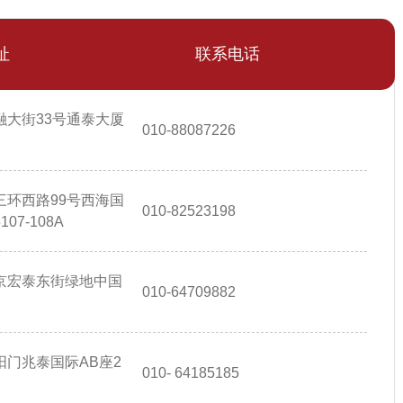
址
联系电话
融大街33号通泰大厦
010-88087226
三环西路99号西海国
010-82523198
7-108A
京宏泰东街绿地中国
010-64709882
门兆泰国际AB座2
010- 64185185