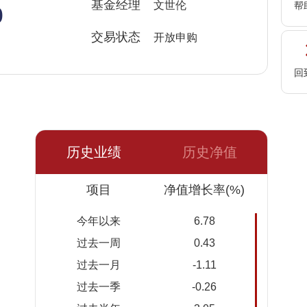
%
基金经理
文世伦
帮
交易状态
开放申购
回
历史业绩
历史净值
日期
项目
净值
累计净
净值增长率(%)
值
今年以来
6.78
2026-
1.2413
1.2413
过去一周
0.43
08-05
过去一月
-1.11
2026-
1.2382
1.2382
过去一季
-0.26
08-04