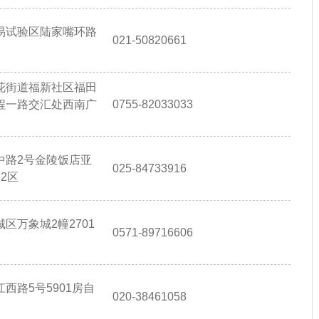
易试验区陆家嘴环路
021-50820661
花街道福新社区福田
程一路交汇处西南广
0755-82033033
中路2号金陵饭店亚
025-84733916
2区
区万象城2幢2701
0571-89716606
西路5号5901房自
020-38461058