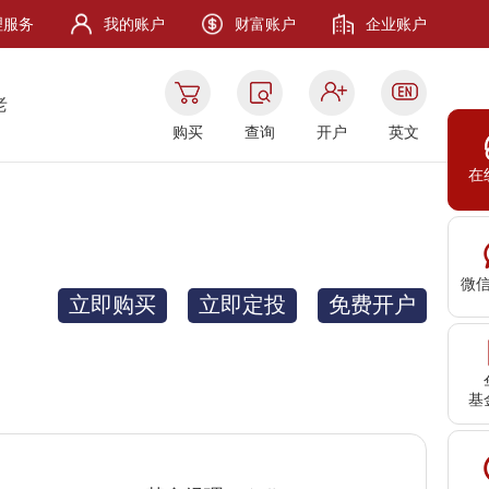
理服务
我的账户
财富账户
企业账户
老
购买
查询
开户
英文
在
微
立即购买
立即定投
免费开户
基