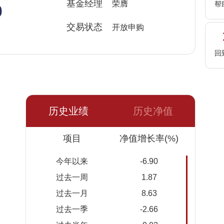
%
基金经理
荣膺
帮
交易状态
开放申购
回
历史业绩
历史净值
日期
项目
净值
累计净
净值增长率(%)
值
今年以来
-6.90
2026-
1.4673
1.4673
过去一周
1.87
08-05
过去一月
8.63
2026-
1.4576
1.4576
过去一季
-2.66
08-04