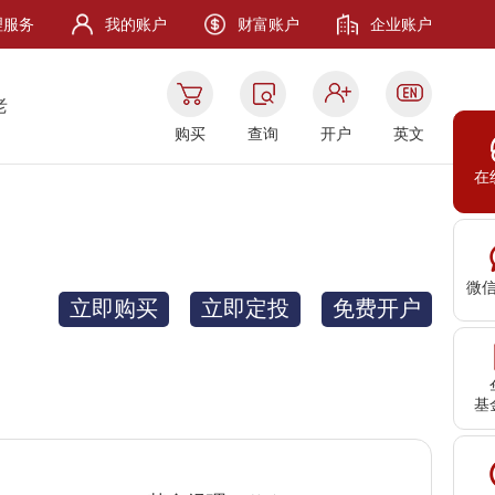
理服务
我的账户
财富账户
企业账户
老
购买
查询
开户
英文
在
微
立即购买
立即定投
免费开户
基