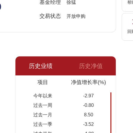
%
基金经理
徐猛
帮
交易状态
开放申购
回
历史业绩
历史净值
日期
项目
净值
累计净
净值增长率(%)
值
今年以来
-2.97
2026-
1.5176
1.5176
过去一周
-0.80
08-07
过去一月
8.50
2026-
1.5100
1.5100
过去一季
-3.52
08-06