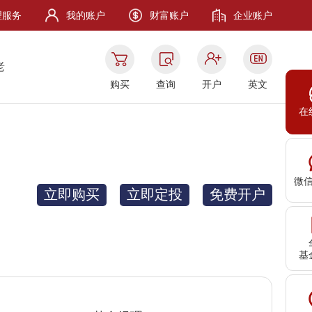
理服务
我的账户
财富账户
企业账户
老
购买
查询
开户
英文
在
微
立即购买
立即定投
免费开户
基