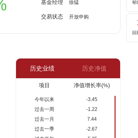
%
基金经理
徐猛
帮
交易状态
开放申购
回
历史业绩
历史净值
日期
项目
净值
累计净
净值增长率(%)
值
今年以来
-3.45
2026-
1.5100
1.5100
过去一周
-1.22
08-06
过去一月
7.44
2026-
1.5316
1.5316
过去一季
-2.67
08-05