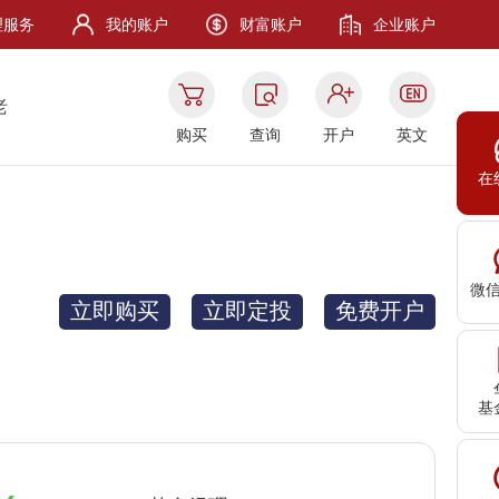
理服务
我的账户
财富账户
企业账户
老
购买
查询
开户
英文
在
微
立即购买
立即定投
免费开户
基