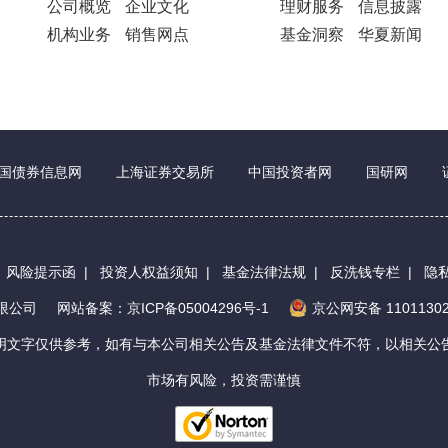
公司概览
企业文化
理财服务
信息披露
机构业务
销售网点
基金洞察
华夏新闻
国债券信息网
上海证券交易所
中国投资者网
国研网
|
风险提示函
|
投资人权益须知
|
基金法律法规
|
反洗钱专栏
|
隐
有限公司
网站备案：京ICP备05004296号-1
京公网安备 11011302
明文字仅供参考，如有与本公司相关公告及基金法律文件不符，以相关公
市场有风险，投资需谨慎