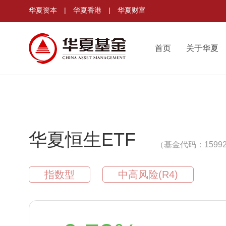
华夏资本
|
华夏香港
|
华夏财富
首页
关于华夏
华夏恒生ETF
（基金代码：1599
指数型
中高风险(R4)