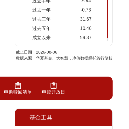
过去半年
-5.44
2026-
1.5345
1.6105
过去一年
-0.73
08-04
过去三年
31.67
2026-
1.5436
1.6196
08-03
过去五年
10.46
2026-
1.5359
1.6119
成立以来
59.37
07-31
截止日期：2026-08-06
2026-
1.5346
1.6106
数据来源：华夏基金、大智慧，净值数据经托管行复核
07-30
2026-
1.5315
1.6075
07-29
2026-
1.5029
1.5789
07-28
申购赎回清单
申赎开放日
2026-
1.4963
1.5723
07-27
2026-
基金工具
1.4824
1.5584
07-24