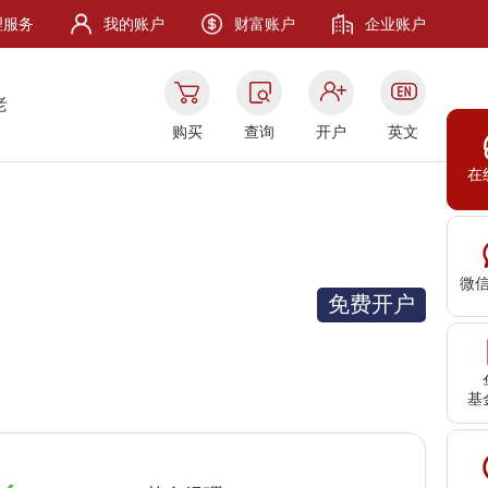
理服务
我的账户
财富账户
企业账户
老
购买
查询
开户
英文
在
微
免费开户
基