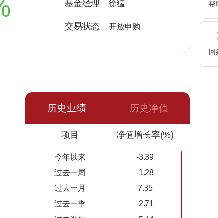
%
基金经理
徐猛
帮
交易状态
开放申购
回
历史业绩
历史净值
日期
项目
净值
累计净
净值增长率(%)
值
今年以来
-3.39
2026-
1.5149
1.5909
过去一周
-1.28
08-06
过去一月
7.85
2026-
1.5378
1.6138
过去一季
-2.71
08-05