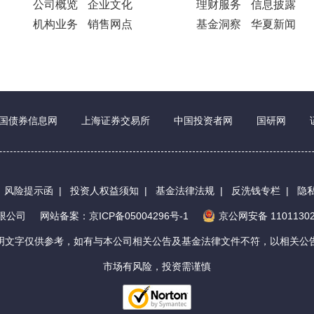
公司概览
企业文化
理财服务
信息披露
机构业务
销售网点
基金洞察
华夏新闻
国债券信息网
上海证券交易所
中国投资者网
国研网
|
风险提示函
|
投资人权益须知
|
基金法律法规
|
反洗钱专栏
|
隐
有限公司
网站备案：京ICP备05004296号-1
京公网安备 11011302
明文字仅供参考，如有与本公司相关公告及基金法律文件不符，以相关公
市场有风险，投资需谨慎