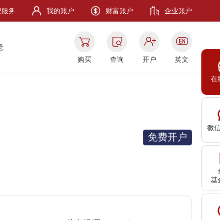
理服务
我的账户
财富账户
企业账户
老
购买
查询
开户
英文
在
微
免费开户
基