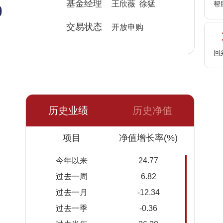
%
基金经理
王欣薇 徐猛
帮
交易状态
开放申购
回
历史业绩
历史净值
日期
项目
净值
累计净
净值增长率(%)
值
今年以来
24.77
2026-
1.1504
1.1504
过去一周
6.82
08-07
过去一月
-12.34
2026-
1.1296
1.1296
过去一季
-0.36
08-06