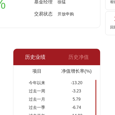
%
基金经理
徐猛
帮
交易状态
开放申购
回
历史业绩
历史净值
日期
项目
净值
累计净
净值增长率(%)
值
今年以来
-13.20
2026-
0.5607
0.5607
过去一周
-3.23
08-06
过去一月
5.79
2026-
0.5635
0.5635
过去一季
-6.74
08-05