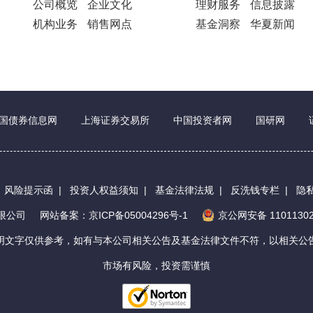
公司概览
企业文化
理财服务
信息披露
机构业务
销售网点
基金洞察
华夏新闻
国债券信息网
上海证券交易所
中国投资者网
国研网
|
风险提示函
|
投资人权益须知
|
基金法律法规
|
反洗钱专栏
|
隐
有限公司
网站备案：京ICP备05004296号-1
京公网安备 11011302
明文字仅供参考，如有与本公司相关公告及基金法律文件不符，以相关公
市场有风险，投资需谨慎