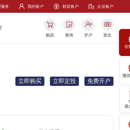
理服务
我的账户
财富账户
企业账户
老
购买
查询
开户
英文
在
微
立即购买
立即定投
免费开户
基