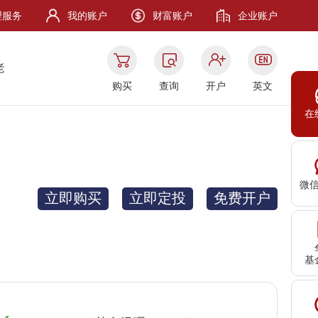
理服务
我的账户
财富账户
企业账户
老
购买
查询
开户
英文
在
微
立即购买
立即定投
免费开户
基