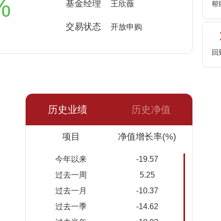
%
基金经理
王欣薇
帮
交易状态
开放申购
回
历史业绩
历史净值
日期
项目
净值
累计净
净值增长率(%)
值
今年以来
-19.57
2026-
1.1246
1.1246
过去一周
5.25
08-06
过去一月
-10.37
2026-
1.1307
1.1307
过去一季
-14.62
08-05