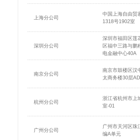
中国上海自由贸
上海分公司
1318号1902室
深圳市福田区莲
深圳分公司
区福中三路与鹏
电金融中心40A
南京市鼓楼区汉
南京分公司
太商务楼30层AD
浙江省杭州市上城
杭州分公司
室-01
广州市天河区珠江
广州分公司
编A单元