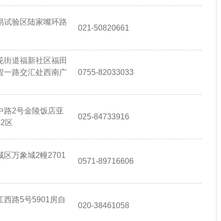
易试验区陆家嘴环路
021-50820661
花街道福新社区福田
程一路交汇处西南广
0755-82033033
中路2号金陵饭店亚
025-84733916
2区
区万象城2幢2701
0571-89716606
西路5号5901房自
020-38461058