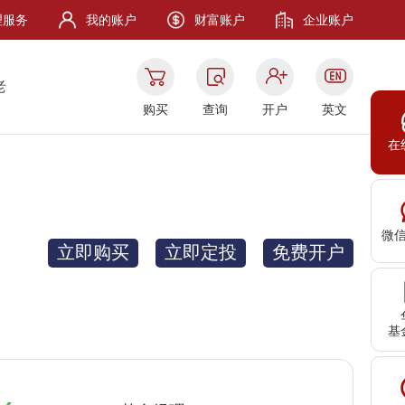
理服务
我的账户
财富账户
企业账户
老
购买
查询
开户
英文
在
微
立即购买
立即定投
免费开户
基