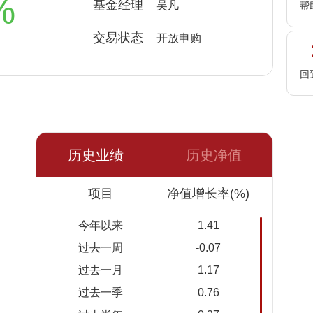
%
基金经理
吴凡
帮
交易状态
开放申购
回
历史业绩
历史净值
日期
项目
净值
累计净
净值增长率(%)
值
今年以来
1.41
2026-
1.1281
1.1281
过去一周
-0.07
08-06
过去一月
1.17
2026-
1.1288
1.1288
过去一季
0.76
08-05