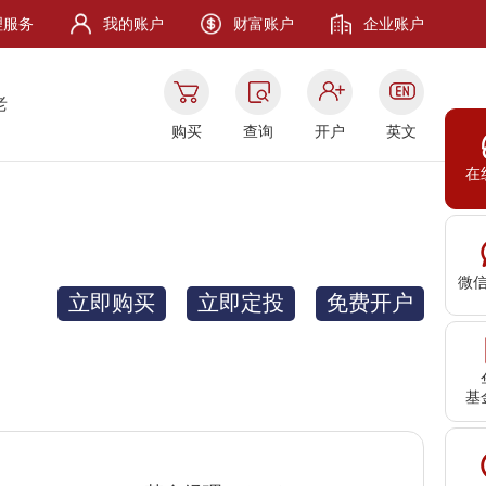
理服务
我的账户
财富账户
企业账户
老
购买
查询
开户
英文
在
微
立即购买
立即定投
免费开户
基