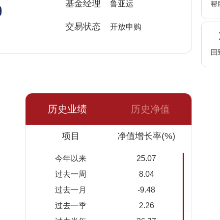
%
基金经理
鲁亚运
帮
交易状态
开放申购
回
历史业绩
历史净值
日期
项目
净值
累计净
净值增长率(%)
值
今年以来
25.07
2026-
2.5921
2.5921
过去一周
8.04
08-07
过去一月
-9.48
2026-
2.5342
2.5342
过去一季
2.26
08-06