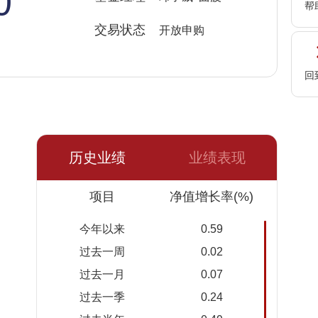
0
帮
交易状态
开放申购
回
历史业绩
业绩表现
日期
项目
七日年
万份收
净值增长率(%)
化
益
今年以来
0.59
2026-
0.882%
0.2710
过去一周
0.02
08-07
过去一月
0.07
2026-
0.864%
0.2353
过去一季
0.24
08-06