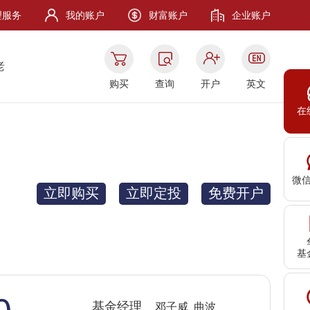
理服务
我的账户
财富账户
企业账户
老
购买
查询
开户
英文
在
微
立即购买
立即定投
免费开户
基
基金经理
邓子威 曲波