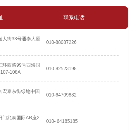
址
联系电话
融大街33号通泰大厦
010-88087226
三环西路99号西海国
010-82523198
7-108A
京宏泰东街绿地中国
010-64709882
门兆泰国际AB座2
010- 64185185