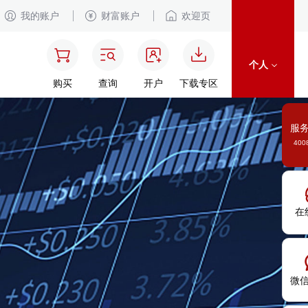
我的账户
财富账户
欢迎页
个人
购买
查询
开户
下载专区
服
400
在
微