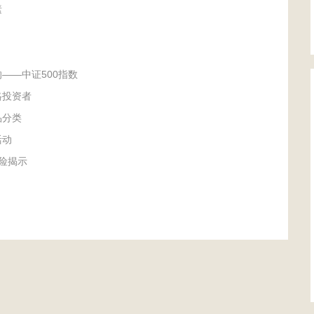
素
——中证500指数
格投资者
品分类
活动
险揭示