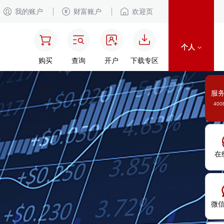
我的账户
财富账户
欢迎页
个人
购买
查询
开户
下载专区
服
400
在
微