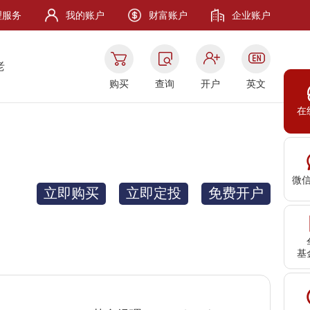
理服务
我的账户
财富账户
企业账户
老
购买
查询
开户
英文
在
微
立即购买
立即定投
免费开户
基