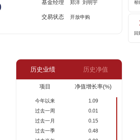
%
基金经理
郑洋 刘明宇
帮
交易状态
开放申购
回
历史业绩
历史净值
日期
项目
净值
累计净
净值增长率(%)
值
今年以来
1.09
2026-
1.0184
1.0184
过去一周
0.01
08-07
过去一月
0.15
2026-
1.0181
1.0181
过去一季
0.48
08-06