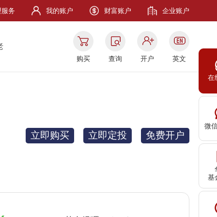
理服务
我的账户
财富账户
企业账户
老
购买
查询
开户
英文
在
微
立即购买
立即定投
免费开户
基