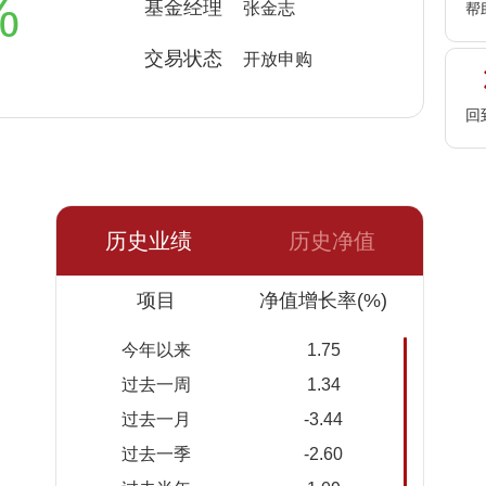
%
基金经理
张金志
帮
交易状态
开放申购
回
历史业绩
历史净值
日期
项目
净值
累计净
净值增长率(%)
值
今年以来
1.75
2026-
1.3053
1.3053
过去一周
1.34
08-06
过去一月
-3.44
2026-
1.3067
1.3067
过去一季
-2.60
08-05