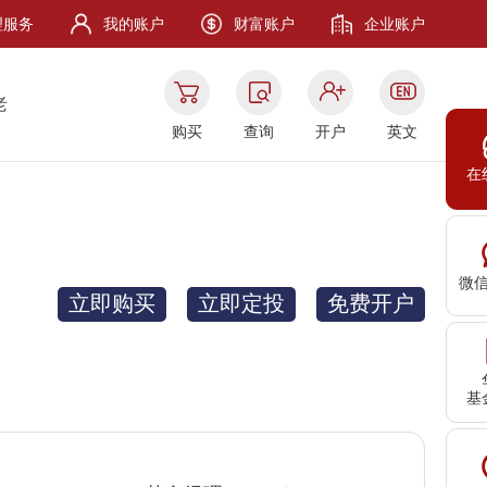
理服务
我的账户
财富账户
企业账户
老
购买
查询
开户
英文
在
微
立即购买
立即定投
免费开户
基