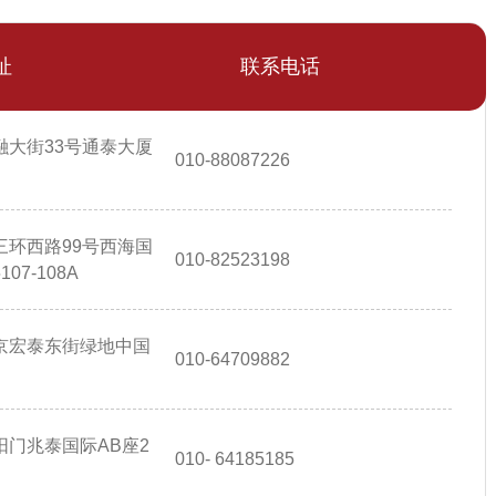
址
联系电话
融大街33号通泰大厦
010-88087226
三环西路99号西海国
010-82523198
7-108A
京宏泰东街绿地中国
010-64709882
门兆泰国际AB座2
010- 64185185