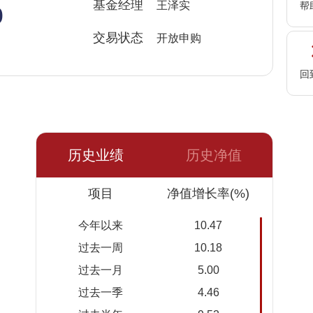
%
基金经理
王泽实
帮
交易状态
开放申购
回
历史业绩
历史净值
日期
项目
净值
累计净
净值增长率(%)
值
今年以来
10.47
2026-
0.9236
0.9236
过去一周
10.18
08-07
过去一月
5.00
2026-
0.8614
0.8614
过去一季
4.46
08-06