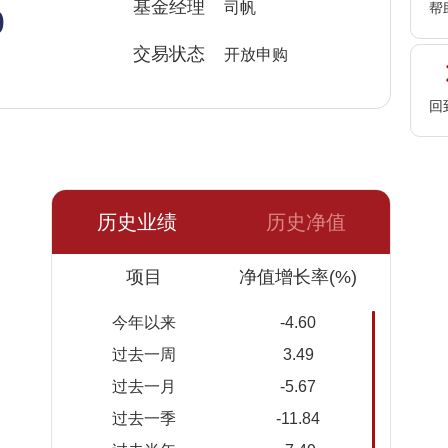
%
基金经理
司帆
帮
交易状态
开放申购
回
历史业绩
历史净值
日期
项目
净值
累计净
净值增长率(%)
值
今年以来
-4.60
2026-
1.5112
1.5112
过去一周
3.49
08-07
过去一月
-5.67
2026-
1.4934
1.4934
过去一季
-11.84
08-06