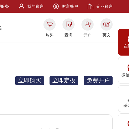
理服务
我的账户
财富账户
企业账户
老
购买
查询
开户
英文
在
微
立即购买
立即定投
免费开户
基