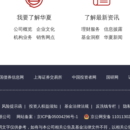
我要了解华夏
了解最新资讯
公司概览
企业文化
理财服务
信息披露
机构业务
销售网点
基金洞察
华夏新闻
国债券信息网
上海证券交易所
中国投资者网
国研网
|
风险提示函
|
投资人权益须知
|
基金法律法规
|
反洗钱专栏
|
隐
有限公司
网站备案：京ICP备05004296号-1
京公网安备 11011302
明文字仅供参考，如有与本公司相关公告及基金法律文件不符，以相关公