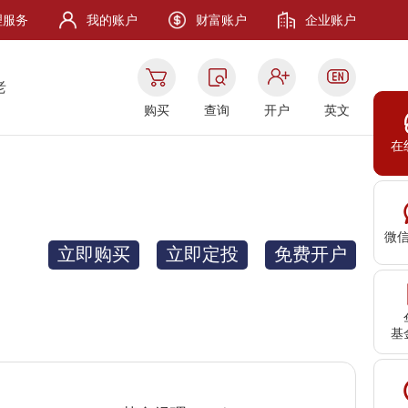
理服务
我的账户
财富账户
企业账户
老
购买
查询
开户
英文
在
微
立即购买
立即定投
免费开户
基