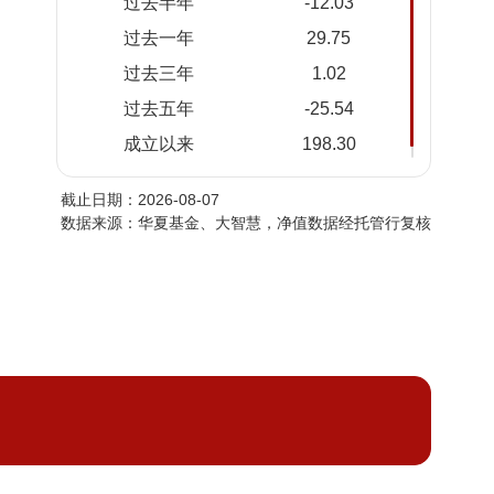
过去半年
-12.03
2026-
2.980
2.980
过去一年
29.75
08-05
过去三年
1.02
2026-
2.915
2.915
08-04
过去五年
-25.54
2026-
2.875
2.875
成立以来
198.30
08-03
截止日期：2026-08-07
2026-
2.860
2.860
数据来源：华夏基金、大智慧，净值数据经托管行复核
07-31
2026-
2.829
2.829
07-30
2026-
2.875
2.875
07-29
2026-
2.840
2.840
07-28
2026-
2.929
2.929
07-27