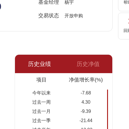
%
基金经理
杨宇
帮
交易状态
开放申购
回
历史业绩
历史净值
日期
项目
净值
累计净
净值增长率(%)
值
今年以来
-7.68
2026-
2.983
2.983
过去一周
4.30
08-07
过去一月
-9.39
2026-
2.934
2.934
过去一季
-21.44
08-06