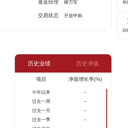
基金经理
柳万军
帮
交易状态
开放申购
回
历史业绩
历史净值
日期
净值
项目
累计
净值增长率(%)
净值
今年以来
--
过去一周
--
过去一月
--
过去一季
--