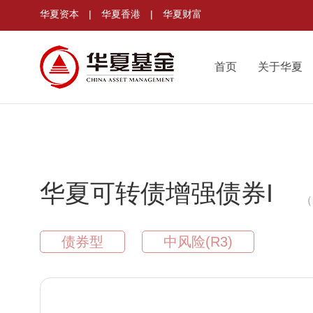
华夏资本
|
华夏香港
|
华夏财富
首页
关于华夏
华夏可转债增强债券I
（
债券型
中风险(R3)