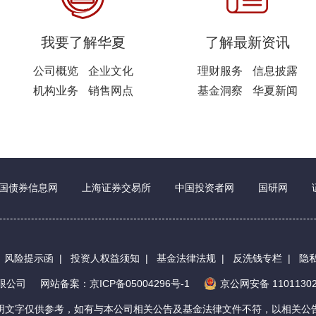
我要了解华夏
了解最新资讯
公司概览
企业文化
理财服务
信息披露
机构业务
销售网点
基金洞察
华夏新闻
国债券信息网
上海证券交易所
中国投资者网
国研网
|
风险提示函
|
投资人权益须知
|
基金法律法规
|
反洗钱专栏
|
隐
有限公司
网站备案：京ICP备05004296号-1
京公网安备 11011302
明文字仅供参考，如有与本公司相关公告及基金法律文件不符，以相关公