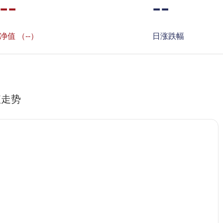
--
--
净值 （--）
日涨跌幅
值走势