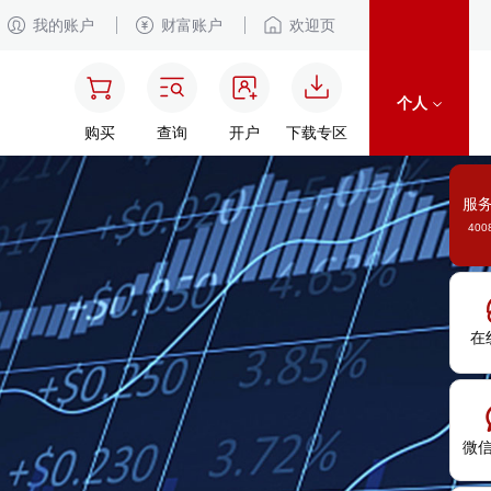
我的账户
财富账户
欢迎页
个人
购买
查询
开户
下载专区
服
400
在
微