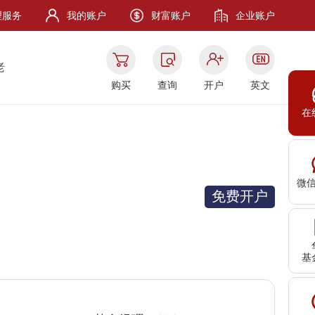
理服务
我的账户
财富账户
企业账户
老
购买
查询
开户
英文
在
微
免费开户
基