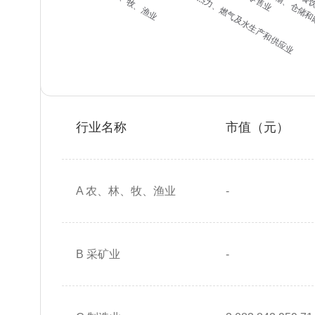
行业名称
市值（元）
A 农、林、牧、渔业
-
B 采矿业
-