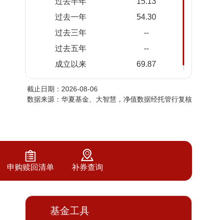
过去半年
15.13
2026-
1.5879
1.5879
过去一年
54.30
08-04
过去三年
--
2026-
1.5124
1.5124
08-03
过去五年
--
2026-
1.5600
1.5600
成立以来
69.87
07-31
截止日期：2026-08-06
2026-
1.4963
1.4963
数据来源：华夏基金、大智慧，净值数据经托管行复核
07-30
2026-
1.5964
1.5964
07-29
2026-
1.5954
1.5954
07-28
申购赎回清单
补券查询
2026-
1.6958
1.6958
07-27
2026-
1.6340
1.6340
基金工具
07-24