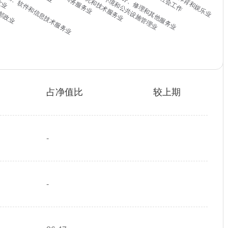
占净值比
较上期
-
-