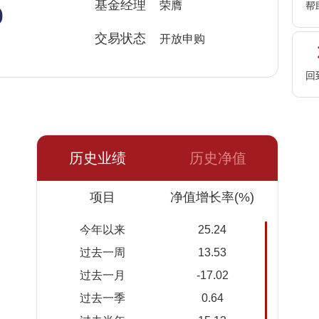
%
基金经理
荣膺
帮
交易状态
开放申购
回
历史业绩
历史净值
日期
项目
净值
累计净
净值增长率(%)
值
今年以来
25.24
2026-
1.6987
1.6987
过去一周
13.53
08-06
过去一月
-17.02
2026-
1.6732
1.6732
过去一季
0.64
08-05