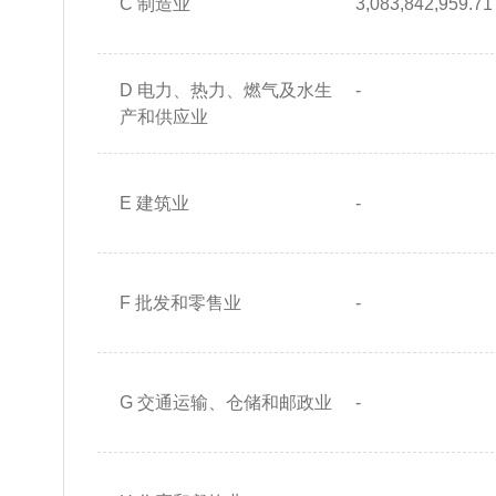
C 制造业
3,083,842,959.71
D 电力、热力、燃气及水生
-
产和供应业
E 建筑业
-
F 批发和零售业
-
G 交通运输、仓储和邮政业
-