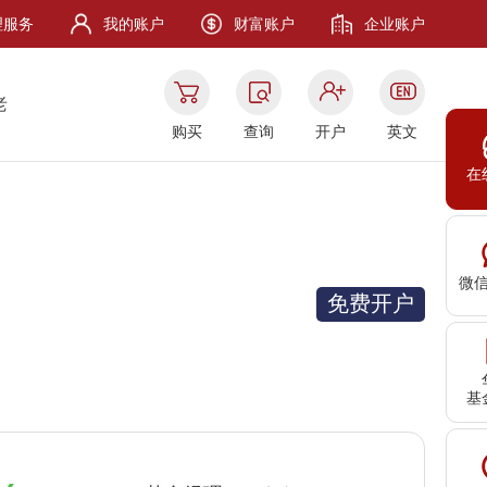
理服务
我的账户
财富账户
企业账户
老
购买
查询
开户
英文
在
微
免费开户
基