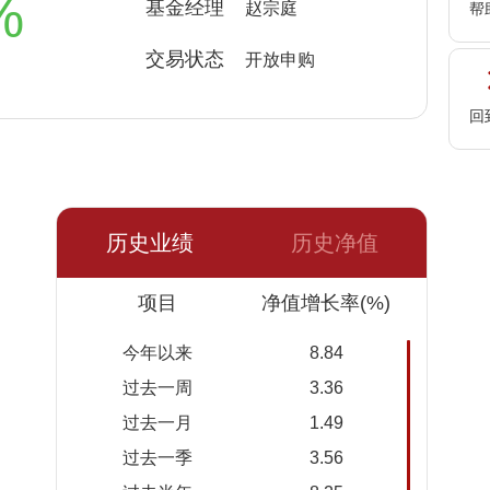
%
基金经理
赵宗庭
帮
交易状态
开放申购
回
历史业绩
历史净值
日期
项目
净值
累计净
净值增长率(%)
值
今年以来
8.84
2026-
1.6997
1.6997
过去一周
3.36
08-06
过去一月
1.49
2026-
1.7020
1.7020
过去一季
3.56
08-05