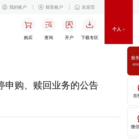
我的账户
财富账户
欢迎页
个人
购买
查询
开户
下载专区
服
400
暂停申购、赎回业务的公告
在
微