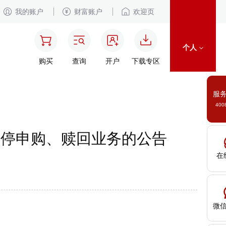
我的账户
财富账户
欢迎页
个人
购买
查询
开户
下载专区
服
400
暂停申购、赎回业务的公告
在
微