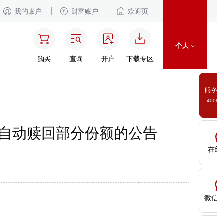
我的账户
财富账户
欢迎页
个人
购买
查询
开户
下载专区
服
400
自动赎回部分份额的公告
在
微