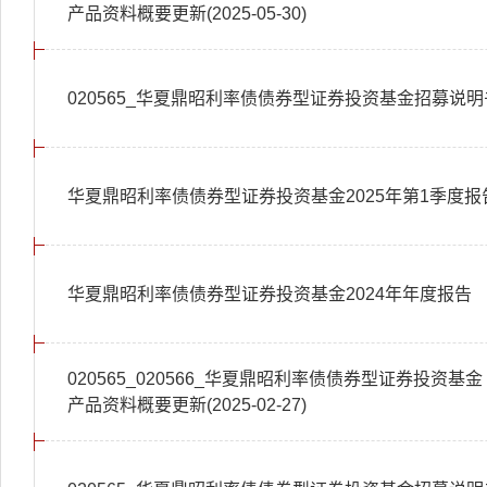
产品资料概要更新(2025-05-30)
020565_华夏鼎昭利率债债券型证券投资基金招募说明书
华夏鼎昭利率债债券型证券投资基金2025年第1季度报
华夏鼎昭利率债债券型证券投资基金2024年年度报告
020565_020566_华夏鼎昭利率债债券型证券投资
产品资料概要更新(2025-02-27)