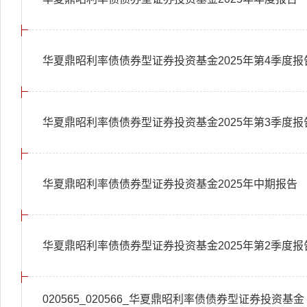
华夏鼎昭利率债债券型证券投资基金2025年第4季度报
华夏鼎昭利率债债券型证券投资基金2025年第3季度报
华夏鼎昭利率债债券型证券投资基金2025年中期报告
华夏鼎昭利率债债券型证券投资基金2025年第2季度报
020565_020566_华夏鼎昭利率债债券型证券投资