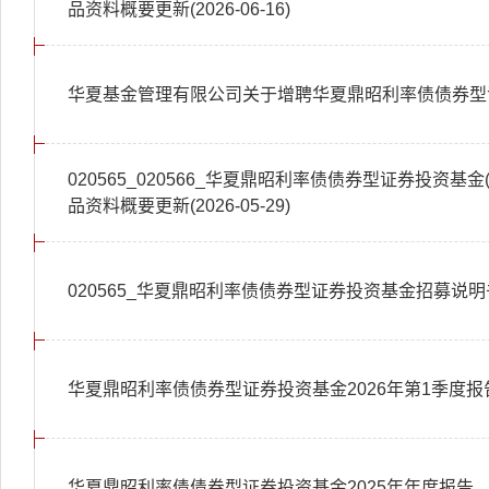
品资料概要更新(2026-06-16)
华夏基金管理有限公司关于增聘华夏鼎昭利率债债券型
020565_020566_华夏鼎昭利率债债券型证券投资基
品资料概要更新(2026-05-29)
020565_华夏鼎昭利率债债券型证券投资基金招募说明书
华夏鼎昭利率债债券型证券投资基金2026年第1季度报
华夏鼎昭利率债债券型证券投资基金2025年年度报告